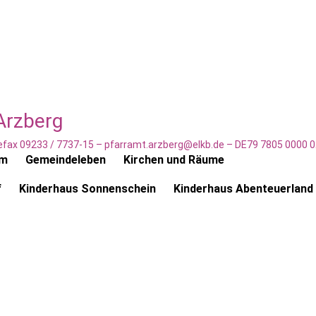
Arzberg
elefax 09233 / 7737-15 – pfarramt.arzberg@elkb.de – DE79 7805 0000
am
Gemeindeleben
Kirchen und Räume
f
Kinderhaus Sonnenschein
Kinderhaus Abenteuerland