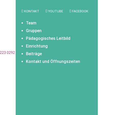
KONTAKT
YOUTUBE
FACEBOOK
Team
Gruppen
Pädagogisches Leitbild
Einrichtung
 0223 0292 32 (Sparkasse Hochfranken)
Beiträge
Kontakt und Öffnungszeiten