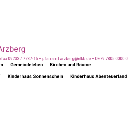
Arzberg
elefax 09233 / 7737-15 – pfarramt.arzberg@elkb.de – DE79 7805 0000
am
Gemeindeleben
Kirchen und Räume
f
Kinderhaus Sonnenschein
Kinderhaus Abenteuerland