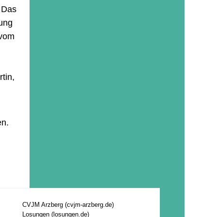
. Das
nung
 vom
rtin,
en.
CVJM Arzberg (
cvjm-arzberg.de
)
Losungen (
losungen.de
)