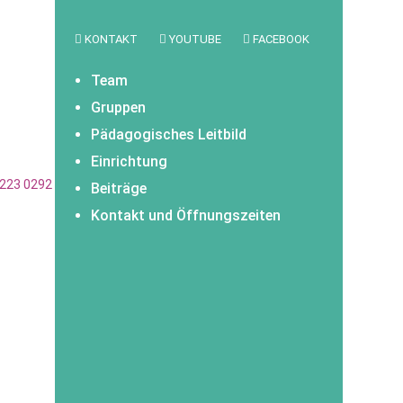
KONTAKT
YOUTUBE
FACEBOOK
Team
Gruppen
Pädagogisches Leitbild
Einrichtung
 0223 0292 32 (Sparkasse Hochfranken)
Beiträge
Kontakt und Öffnungszeiten